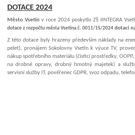
DOTACE 2024
Město Vsetín
v roce 2024 poskytlo ZŠ IINTEGRA Vset
dotaci n
dotace z rozpočtu města Vsetína č. 0011/1S/2024
Z této dotace byly hrazeny především náklady na energ
pelet), pronájem Sokolovny Vsetín k výuce TV, proved
nákup spotřebního materiálu (čisticí prostředky, OOPP,
na drobné opravy, drobný hmotný majetek) a služby 
servisní služby IT, pověřenec GDPR, svoz odpadu, telefon