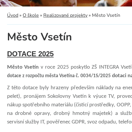
a
Úvod
»
O škole
»
Realizované projekty
»
Město Vsetín
Město Vsetín
DOTACE 2025
Město Vsetín
v roce 2025 poskytlo ZŠ INTEGRA Vset
dotaci n
dotace z rozpočtu města Vsetína č. 0034/1S/2025
Z této dotace byly hrazeny především náklady na energ
pelet), pronájem Sokolovny Vsetín k výuce TV, proved
nákup spotřebního materiálu (čisticí prostředky, OOPP,
na drobné opravy, drobný hmotný majetek) a služby 
servisní služby IT, pověřenec GDPR, svoz odpadu, telefon