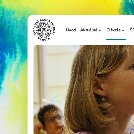
Úvod
Aktuálně
O škole
Š
Sdělení školy
Základní in
Ze života školy
Úřední desk
Vzdělávání 
Zápis do 1. t
Školní doku
Realizované
Adopce na d