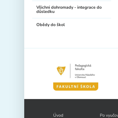
Všichni dohromady - integrace do
důsledku
Obědy do škol
Úvod
Po vyučo