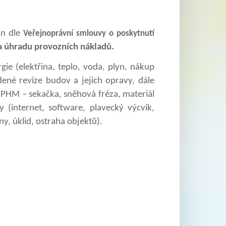
ín dle
Veřejnoprávní smlouvy o poskytnutí
a úhradu provozních nákladů.
ie (elektřina, teplo, voda, plyn, nákup
ené revize budov a jejich opravy, dále
 PHM – sekačka, sněhová fréza, materiál
(internet, software, plavecký výcvik,
y, úklid, ostraha objektů).