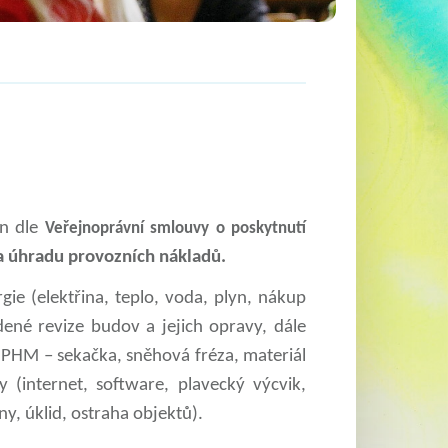
ín dle
Veřejnoprávní smlouvy o poskytnutí
a úhradu provozních nákladů.
ie (elektřina, teplo, voda, plyn, nákup
ené revize budov a jejich opravy, dále
 PHM – sekačka, sněhová fréza, materiál
(internet, software, plavecký výcvik,
y, úklid, ostraha objektů).