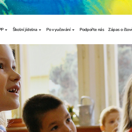
PP
Školní jídelna
Po vyučování
Podpořte nás
Zápas o člov
formace
Základní informace
Jídelníček
Školní družina
Prezentace
výzkumu
a
Dokumenty školního
Odhlašování stravy
Školní klub
metodika prevence
a výchova
Kroužky
řídy
Bellhop čipový systém
menty
 projekty
álku