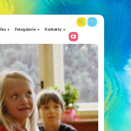
ěka
Fotogalerie
Kontakty
 školy a
Aktuální fotky
Vedení školy
Videa
Kancelář školy
Archiv fotogalerií
Zájmové vzdělávání
Školní poradenské
pracoviště
Učitelé
Asistenti pedagoga
Napište nám