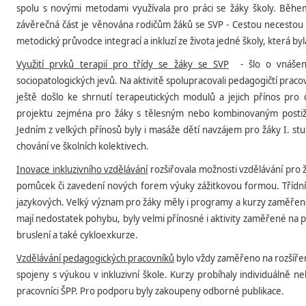
spolu s novými metodami využívala pro práci se žáky školy. Běhe
závěrečná část je věnována rodičům žáků se SVP - Cestou necestou 
metodický průvodce integrací a inkluzí ze života jedné školy, která b
Využití prvků terapií pro třídy se žáky se SVP
- šlo o vnášení
sociopatologických jevů. Na aktivitě spolupracovali pedagogičtí pracov
ještě došlo ke shrnutí terapeutických modulů a jejich přínos pro 
projektu zejména pro žáky s tělesným nebo kombinovaným postiže
Jedním z velkých přínosů byly i masáže dětí navzájem pro žáky I. s
chování ve školních kolektivech.
Inovace inkluzivního vzdělávání
rozšiřovala možnosti vzdělávání pro ž
pomůcek či zavedení nových forem výuky zážitkovou formou. Třídní 
jazykových. Velký význam pro žáky měly i programy a kurzy zaměřen
mají nedostatek pohybu, byly velmi přínosné i aktivity zaměřené na po
bruslení a také cykloexkurze.
Vzdělávání pedagogických pracovníků
bylo vždy zaměřeno na rozšířen
spojeny s výukou v inkluzivní škole. Kurzy probíhaly individuálně neb
pracovníci ŠPP. Pro podporu byly zakoupeny odborné publikace.