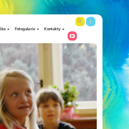
ěka
Fotogalerie
Kontakty
 školy a
Aktuální fotky
Vedení školy
Videa
Kancelář školy
Archiv fotogalerií
Zájmové vzdělávání
Školní poradenské
pracoviště
Učitelé
Asistenti pedagoga
Napište nám