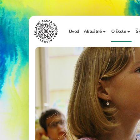
Úvod
Aktuálně
O škole
Š
Sdělení školy
Základní in
Ze života školy
Úřední desk
Vzdělávání 
Zápis do 1. t
Školní doku
Realizované
Adopce na d