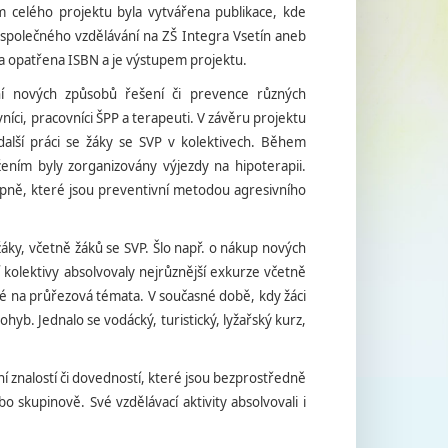
m celého projektu byla vytvářena publikace, kde
společného vzdělávání na ZŠ Integra Vsetín aneb
yla opatřena ISBN a je výstupem projektu.
 nových způsobů řešení či prevence různých
níci, pracovníci ŠPP a terapeuti. V závěru projektu
další práci se žáky se SVP v kolektivech. Během
ním byly zorganizovány výjezdy na hipoterapii.
tupně, které jsou preventivní metodou agresivního
áky, včetně žáků se SVP. Šlo např. o nákup nových
kolektivy absolvovaly nejrůznější exkurze včetně
é na průřezová témata. V současné době, kdy žáci
hyb. Jednalo se vodácký, turistický, lyžařský kurz,
í znalostí či dovedností, které jsou bezprostředně
o skupinově. Své vzdělávací aktivity absolvovali i