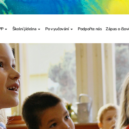
PP
Školní jídelna
Po vyučování
Podpořte nás
Zápas o člov
formace
Základní informace
Jídelníček
Školní družina
Prezentace
výzkumu
a
Dokumenty školního
Odhlašování stravy
Školní klub
metodika prevence
a výchova
Kroužky
řídy
Bellhop čipový systém
menty
 projekty
álku