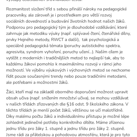
Rozmanitost složení tříd s sebou přináší nároky na pedagogické
pracovníky, ale zároveň je i prostředkem pro větší rozvoj
sociálních dovedností a budování životních hodnot našich žáků.
Podporou pro pedagogický tým je dlouhodobé vzdělávání, které
zahrnuje jak metodiku výuky (např. splývavé čtení, čtenářské dílny,
prvky Hejného metody, RWCT a další), tak psychologická a
speciálně pedagogická témata (poruchy autistického spektra,
agresivita, syndrom vyhoření, poruchy učení…). Naším cílem je
vytěžit z moderních i tradičnějších metod to nejlepší tak, aby to
každému žákovi pomohlo k maximálnímu rozvoji v rámci jeho
možností. Ve výběru výukových i výchovných metod se nechceme
řídit pouze současnými trendy nebo pouze tradičními metodami,
ale potřebami a možnostmi žáků.
Žáci, kteří mají na základě oborného doporučení možnost upravit
obsah učiva (např. snížením množství učiva), se mohou vzdělávat
v našich třídách zřizovaných dle §16 odst. 9 školského zákona. V
těchto třídách je menší počet žáků, většinou se učí malotřídně.
Díky malému počtu žáků a individuálnímu přístupu je možné lépe
zohlednit jedinečné potřeby konkrétního dítěte. Máme zřízenou
jednu třídu pro žáky 1. stupně a jednu třídu pro žáky 2. stupně.
Jsme rádi za přátelskou a pohodovou atmosféru, která je pro tyto