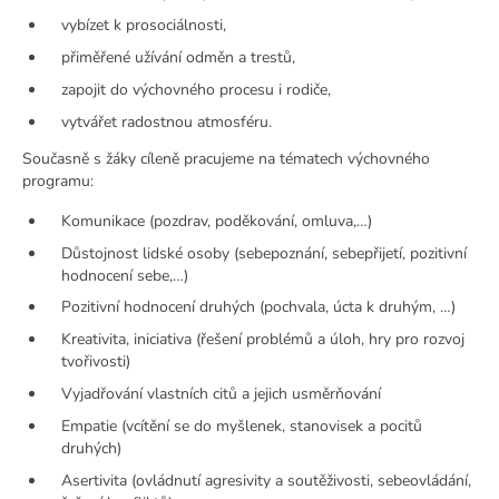
vybízet k prosociálnosti,
přiměřené užívání odměn a trestů,
zapojit do výchovného procesu i rodiče,
vytvářet radostnou atmosféru.
Současně s žáky cíleně pracujeme na tématech výchovného
programu:
Komunikace (pozdrav, poděkování, omluva,…)
Důstojnost lidské osoby (sebepoznání, sebepřijetí, pozitivní
hodnocení sebe,…)
Pozitivní hodnocení druhých (pochvala, úcta k druhým, …)
Kreativita, iniciativa (řešení problémů a úloh, hry pro rozvoj
tvořivosti)
Vyjadřování vlastních citů a jejich usměrňování
Empatie (vcítění se do myšlenek, stanovisek a pocitů
druhých)
Asertivita (ovládnutí agresivity a soutěživosti, sebeovládání,