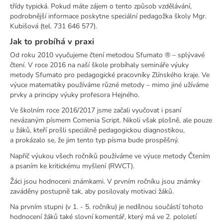
třídy typická. Pokud máte zájem o tento způsob vzdělávání,
podrobnější informace poskytne speciální pedagožka školy Mgr.
Kubišová (tel. 731 646 577).
Jak to probíhá v praxi
Od roku 2010 vyučujeme čtení metodou Sfumato ® – splývavé
čtení. V roce 2016 na naší škole probíhaly semináře výuky
metody Sfumato pro pedagogické pracovníky Zlínského kraje. Ve
výuce matematiky používáme různé metody – mimo jiné užíváme
prvky a principy výuky profesora Hejného.
Ve školním roce 2016/2017 jsme začali vyučovat i psaní
nevázaným písmem Comenia Script. Nikoli však plošně, ale pouze
u žáků, kteří prošli speciálně pedagogickou diagnostikou,
a prokázalo se, že jim tento typ písma bude prospěšný.
Napříč výukou všech ročníků používáme ve výuce metody Čtením
a psaním ke kritickému myšlení (RWCT).
Žáci jsou hodnoceni známkami. V prvním ročníku jsou známky
zaváděny postupně tak, aby posilovaly motivaci žáků.
Na prvním stupni (v 1. - 5. ročníku) je nedílnou součástí tohoto
hodnocení žáků také slovní komentář, který má ve 2. pololetí