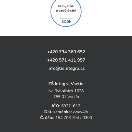
+420 734 360 652
+420 571 411 957
info@zsintegra.cz
ZŠ Integra Vsetín
Na Rybníkách 1628
755 01 Vsetín
IČO:
69211612
Dat. schránka:
zwav4fx
Č. účtu:
154 706 794 / 0300