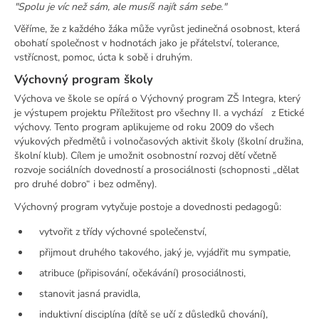
"Spolu je víc než sám, ale musíš najít sám sebe."
Věříme, že z každého žáka může vyrůst jedinečná osobnost, která
obohatí společnost v hodnotách jako je přátelství, tolerance,
vstřícnost, pomoc, úcta k sobě i druhým.
Výchovný program školy
Výchova ve škole se opírá o Výchovný program ZŠ Integra, který
je výstupem projektu Příležitost pro všechny II. a vychází z Etické
výchovy. Tento program aplikujeme od roku 2009 do všech
výukových předmětů i volnočasových aktivit školy (školní družina,
školní klub). Cílem je umožnit osobnostní rozvoj dětí včetně
rozvoje sociálních dovedností a prosociálnosti (schopnosti „dělat
pro druhé dobro“ i bez odměny).
Výchovný program vytyčuje postoje a dovednosti pedagogů:
vytvořit z třídy výchovné společenství,
přijmout druhého takového, jaký je, vyjádřit mu sympatie,
atribuce (připisování, očekávání) prosociálnosti,
stanovit jasná pravidla,
induktivní disciplína (dítě se učí z důsledků chování),