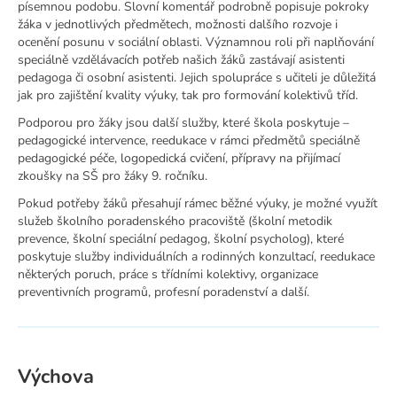
písemnou podobu. Slovní komentář podrobně popisuje pokroky
žáka v jednotlivých předmětech, možnosti dalšího rozvoje i
ocenění posunu v sociální oblasti. Významnou roli při naplňování
speciálně vzdělávacích potřeb našich žáků zastávají asistenti
pedagoga či osobní asistenti. Jejich spolupráce s učiteli je důležitá
jak pro zajištění kvality výuky, tak pro formování kolektivů tříd.
Podporou pro žáky jsou další služby, které škola poskytuje –
pedagogické intervence, reedukace v rámci předmětů speciálně
pedagogické péče, logopedická cvičení, přípravy na přijímací
zkoušky na SŠ pro žáky 9. ročníku.
Pokud potřeby žáků přesahují rámec běžné výuky, je možné využít
služeb školního poradenského pracoviště (školní metodik
prevence, školní speciální pedagog, školní psycholog), které
poskytuje služby individuálních a rodinných konzultací, reedukace
některých poruch, práce s třídními kolektivy, organizace
preventivních programů, profesní poradenství a další.
Výchova