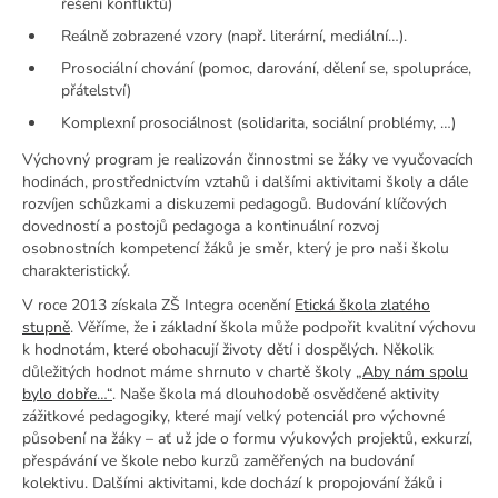
řešení konfliktů)
Reálně zobrazené vzory (např. literární, mediální…).
Prosociální chování (pomoc, darování, dělení se, spolupráce,
přátelství)
Komplexní prosociálnost (solidarita, sociální problémy, …)
Výchovný program je realizován činnostmi se žáky ve vyučovacích
hodinách, prostřednictvím vztahů i dalšími aktivitami školy a dále
rozvíjen schůzkami a diskuzemi pedagogů. Budování klíčových
dovedností a postojů pedagoga a kontinuální rozvoj
osobnostních kompetencí žáků je směr, který je pro naši školu
charakteristický.
V roce 2013 získala ZŠ Integra ocenění
Etická škola zlatého
stupně
. Věříme, že i základní škola může podpořit kvalitní výchovu
k hodnotám, které obohacují životy dětí i dospělých. Několik
důležitých hodnot máme shrnuto v chartě školy
„Aby nám spolu
bylo dobře…“
. Naše škola má dlouhodobě osvědčené aktivity
zážitkové pedagogiky, které mají velký potenciál pro výchovné
působení na žáky – ať už jde o formu výukových projektů, exkurzí,
přespávání ve škole nebo kurzů zaměřených na budování
kolektivu. Dalšími aktivitami, kde dochází k propojování žáků i