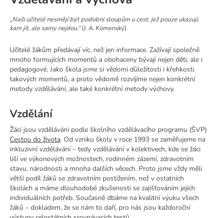
„Naši učitelé nesmějí být podobni sloupům u cest, jež pouze ukazují,
kam jít, ale samy nejdou.“
(J. A. Komenský)
​​​​​​​​​​​​​​Učitelé žákům předávají víc, než jen informace. Zažívají společně
mnoho formujících momentů a obohaceny bývají nejen děti, ale i
pedagogové. Jako škola jsme si vědomi důležitosti i křehkosti
takových momentů, a proto vědomě rozvíjíme nejen konkrétní
metody vzdělávání, ale také konkrétní metody výchovy.
Vzdělání
Žáci jsou vzděláváni podle školního vzdělávacího programu (ŠVP)
Cestou do života
. Od vzniku školy v roce 1993 se zaměřujeme na
inkluzivní vzdělávání – tedy vzdělávání v kolektivech, kde se žáci
liší ve výkonových možnostech, rodinném zázemí, zdravotním
stavu, národnosti a mnoha dalších věcech. Proto jsme vždy měli
větší podíl žáků se zdravotním postižením, než v ostatních
školách a máme dlouhodobé zkušenosti se zajišťováním jejich
individuálních potřeb. Současně dbáme na kvalitní výuku všech
žáků – dokladem, že se nám to daří, pro nás jsou každoroční
výstupy celostátních srovnávacích testů.