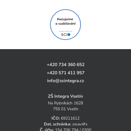
+420 734 360 652
+420 571 411 957
info@zsintegra.cz
ZŠ Integra Vsetín
Na Rybníkách 1628
755 01 Vsetín
IČO:
69211612
Dat. schránka:
zwav4fx
Č. účtu:
154 706 794 / 0300