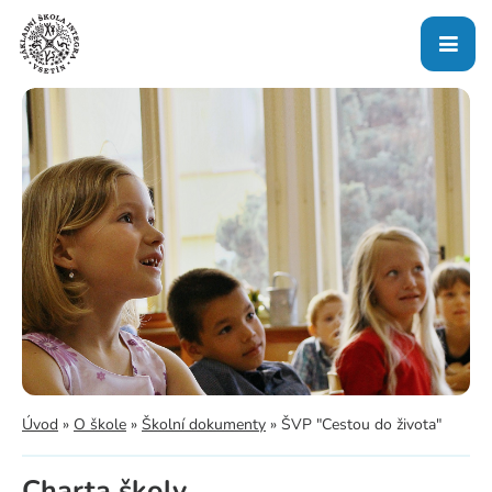
Úvod
»
O škole
»
Školní dokumenty
»
ŠVP "Cestou do života"
Charta školy