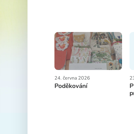
24. června 2026
2
Poděkování
P
p