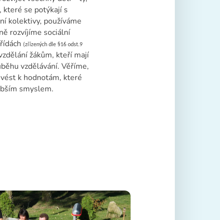
, které se potýkají s
ní kolektivy, používáme
ně rozvíjíme sociální
třídách
(zřízených dle §16 odst.9
zdělání žákům, kteří mají
ůběhu vzdělávání. Věříme,
i vést k hodnotám, které
lubším smyslem.