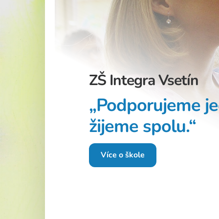
Školská rad
ZŠ Integra Vsetín
„Podporujeme je
žijeme spolu.“
Více o škole