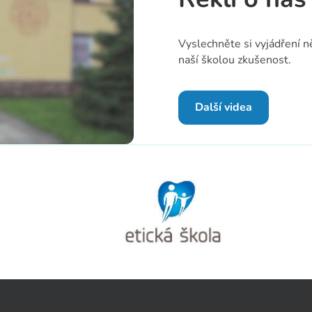
Vyslechněte si vyjádření něk
naší školou zkušenost.
Další videa