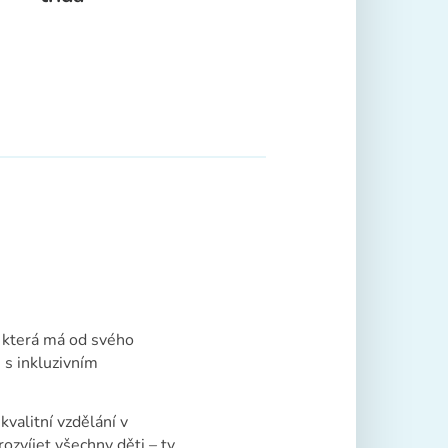
, která má od svého
 s inkluzivním
valitní vzdělání v
ozvíjet všechny děti – ty,