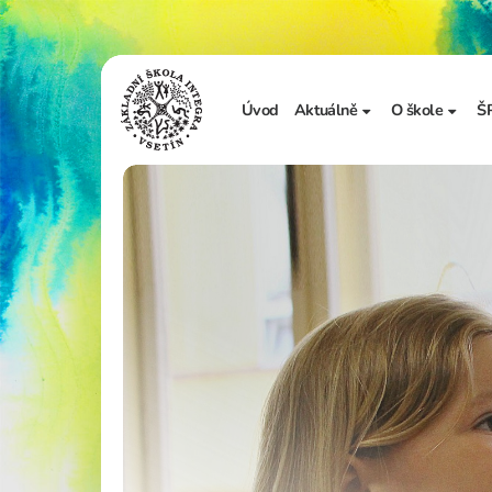
Úvod
Aktuálně
O škole
Š
Sdělení školy
Základní in
Ze života školy
Úřední desk
Vzdělávání 
Zápis do 1. t
Školní doku
Realizované
Adopce na d