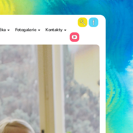
ěka
Fotogalerie
Kontakty
 školy a
Aktuální fotky
Vedení školy
Videa
Kancelář školy
Archiv fotogalerií
Zájmové vzdělávání
Školní poradenské
pracoviště
Učitelé
Asistenti pedagoga
Napište nám