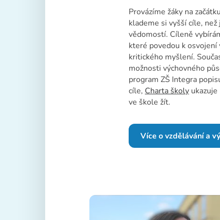
Provázíme žáky na začátku 
klademe si vyšší cíle, ne
vědomostí. Cíleně vybírá
které povedou k osvojení 
kritického myšlení. Sou
možnosti výchovného půs
program ZŠ Integra popis
cíle,
Charta školy
ukazuje 
ve škole žít.
Více o vzdělávání a v