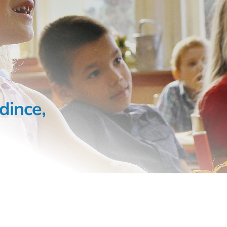
a
dince,