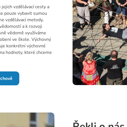
jejich vzdělávací cesty a
ž je pouze vybavit sumou
me vzdělávací metody,
vědomostí a k rozvoji
časně vědomě využíváme
obení ve škole. Výchovný
uje konkrétní výchovné
na hodnoty, které chceme
ýchově
Řekli o nás