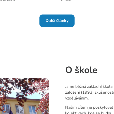
Další články
O škole
Jsme běžná základní škola
založení (1993) zkušenosti
vzděláváním.
Naším cílem je poskytovat k
kolektivech, kde se budou r