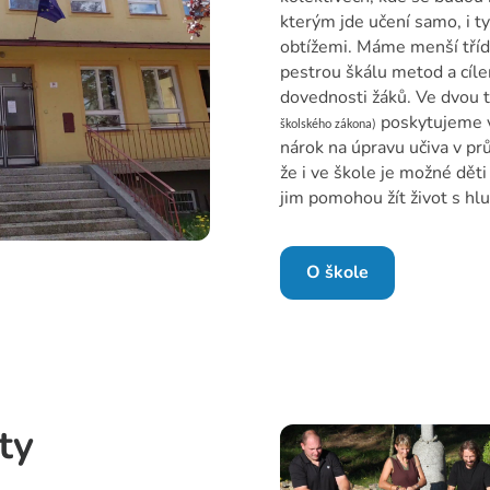
kterým jde učení samo, i ty
obtížemi. Máme menší tříd
pestrou škálu metod a cíle
dovednosti žáků. Ve dvou 
poskytujeme v
školského zákona)
nárok na úpravu učiva v pr
že i ve škole je možné dět
jim pomohou žít život s h
O škole
ty