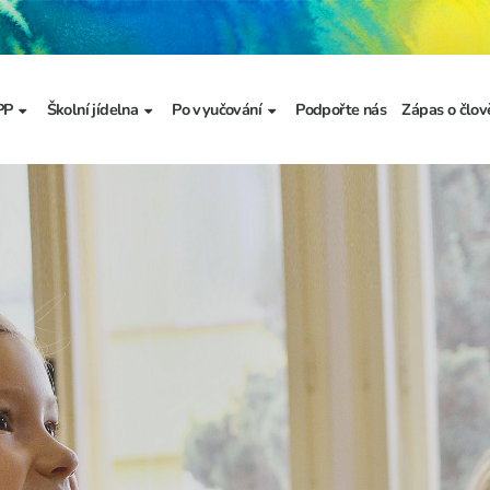
PP
Školní jídelna
Po vyučování
Podpořte nás
Zápas o člov
formace
Základní informace
Jídelníček
Školní družina
Prezentace
výzkumu
a
Dokumenty školního
Odhlašování stravy
Školní klub
metodika prevence
a výchova
Kroužky
řídy
Bellhop čipový systém
menty
 projekty
álku