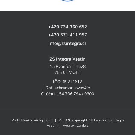
+420 734 360 652
+420 571 411 957
info@zsintegra.cz
ZŠ Integra Vsetín
Na Rybníkách 1628
755 01 Vsetín
IČO:
69211612
Dat. schránka:
zwav4fx
Č. účtu:
154 706 794 / 0300
Prohlášení o přístupnosti
| © 2026 copyright Základní škola Integra
Vsetín | web by
iCard.cz