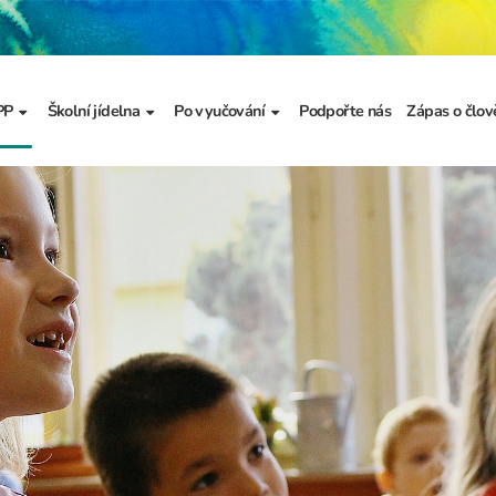
PP
Školní jídelna
Po vyučování
Podpořte nás
Zápas o člov
formace
Základní informace
Jídelníček
Školní družina
Prezentace
výzkumu
a
Dokumenty školního
Odhlašování stravy
Školní klub
metodika prevence
a výchova
Kroužky
řídy
Bellhop čipový systém
menty
 projekty
álku