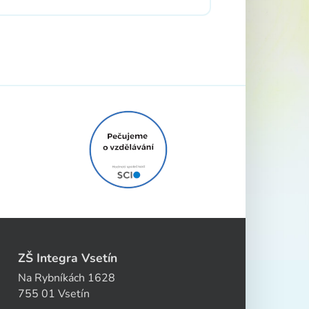
ZŠ Integra Vsetín
Na Rybníkách 1628
755 01 Vsetín