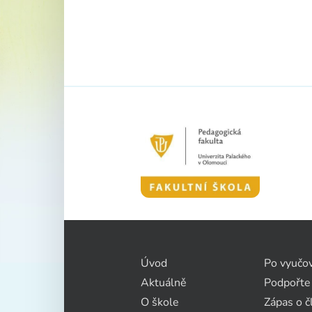
Úvod
Po vyučo
Aktuálně
Podpořte
O škole
Zápas o č