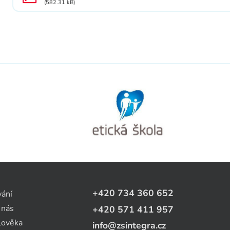
(582.31 kB)
+420 734 360 652
vání
 nás
+420 571 411 957
lověka
info@zsintegra.cz