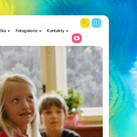
ěka
Fotogalerie
Kontakty
 školy a
Aktuální fotky
Vedení školy
Videa
Kancelář školy
Archiv fotogalerií
Zájmové vzdělávání
Školní poradenské
pracoviště
Učitelé
Asistenti pedagoga
Napište nám