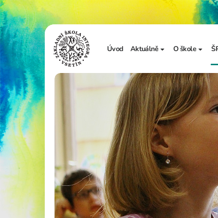
Úvod
Aktuálně
O škole
Š
Sdělení školy
Základní in
Ze života školy
Úřední desk
Vzdělávání 
Zápis do 1. t
Školní doku
Realizované
Adopce na d