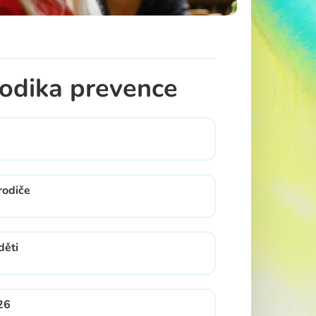
odika prevence
rodiče
děti
26