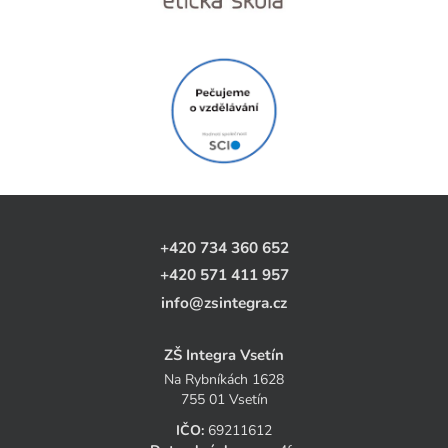
+420 734 360 652
+420 571 411 957
info@zsintegra.cz
ZŠ Integra Vsetín
Na Rybníkách 1628
755 01 Vsetín
IČO:
69211612