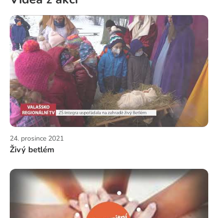
24. prosince 2021
Živý betlém