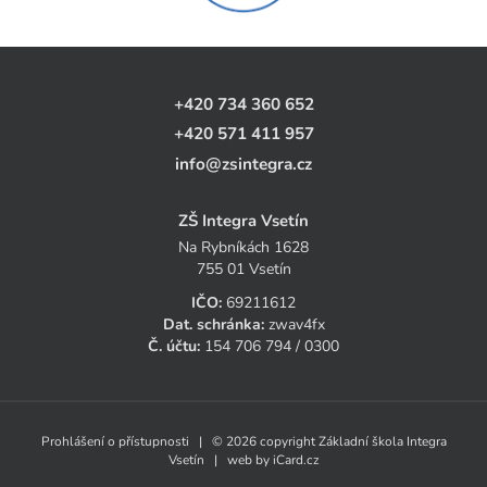
+420 734 360 652
+420 571 411 957
info@zsintegra.cz
ZŠ Integra Vsetín
Na Rybníkách 1628
755 01 Vsetín
IČO:
69211612
Dat. schránka:
zwav4fx
Č. účtu:
154 706 794 / 0300
Prohlášení o přístupnosti
| © 2026 copyright Základní škola Integra
Vsetín | web by
iCard.cz