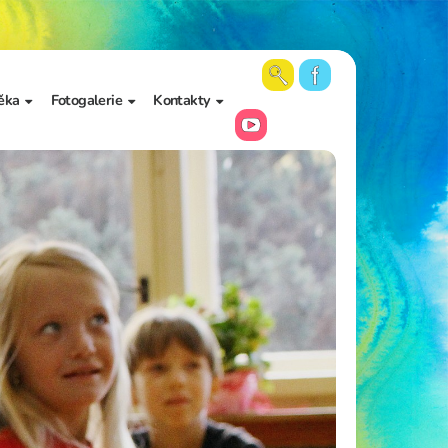
ěka
Fotogalerie
Kontakty
 školy a
Aktuální fotky
Vedení školy
Videa
Kancelář školy
Archiv fotogalerií
Zájmové vzdělávání
Školní poradenské
pracoviště
Učitelé
Asistenti pedagoga
Napište nám