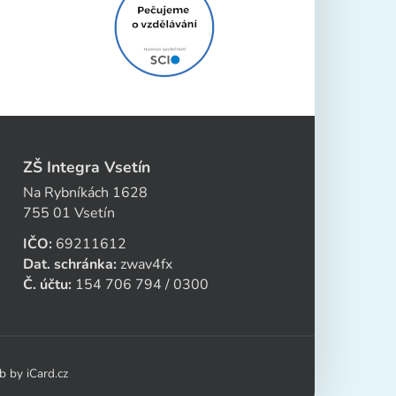
ZŠ Integra Vsetín
Na Rybníkách 1628
755 01 Vsetín
IČO:
69211612
Dat. schránka:
zwav4fx
Č. účtu:
154 706 794 / 0300
eb by
iCard.cz