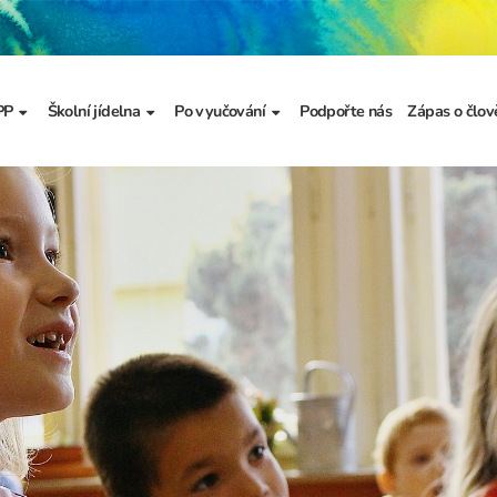
PP
Školní jídelna
Po vyučování
Podpořte nás
Zápas o člov
formace
Základní informace
Jídelníček
Školní družina
Prezentace
výzkumu
a
Dokumenty školního
Odhlašování stravy
Školní klub
metodika prevence
a výchova
Kroužky
řídy
Bellhop čipový systém
menty
 projekty
álku