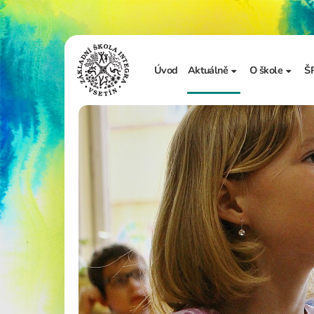
Úvod
Aktuálně
O škole
Š
Sdělení školy
Základní in
Ze života školy
Úřední desk
Vzdělávání 
Zápis do 1. t
Školní doku
Realizované
Adopce na d