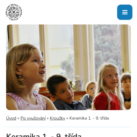
Úvod
»
Po vyučování
»
Kroužky
»
Keramika 1. - 9. třída
Keramika 1. - 9. třída