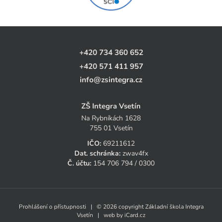
+420 734 360 652
+420 571 411 957
info@zsintegra.cz
ZŠ Integra Vsetín
Na Rybníkách 1628
755 01 Vsetín
IČO:
69211612
Dat. schránka:
zwav4fx
Č. účtu:
154 706 794 / 0300
Prohlášení o přístupnosti
| © 2026 copyright Základní škola Integra
Vsetín | web by
iCard.cz