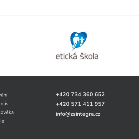
+420 734 360 652
vání
 nás
+420 571 411 957
lověka
info@zsintegra.cz
ie