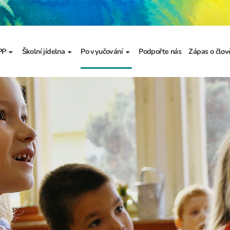
PP
Školní jídelna
Po vyučování
Podpořte nás
Zápas o člov
formace
Základní informace
Jídelníček
Školní družina
Prezentace
výzkumu
a
Dokumenty školního
Odhlašování stravy
Školní klub
metodika prevence
a výchova
Kroužky
řídy
Bellhop čipový systém
menty
 projekty
álku