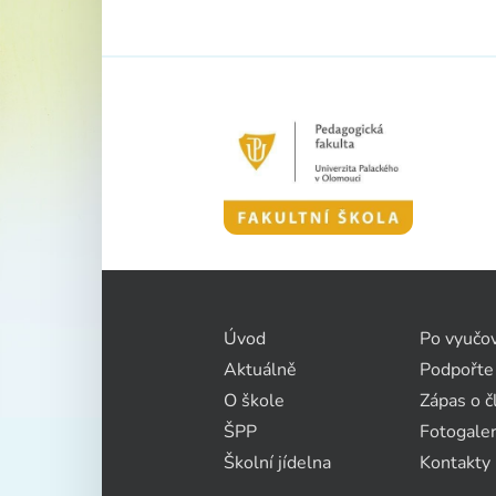
Úvod
Po vyučo
Aktuálně
Podpořte
O škole
Zápas o č
ŠPP
Fotogaler
Školní jídelna
Kontakty