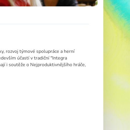
iky, rozvoj týmové spolupráce a herní
devším účastí v tradiční "Integra
ají i soutěže o Nejproduktivnějšího hráče,