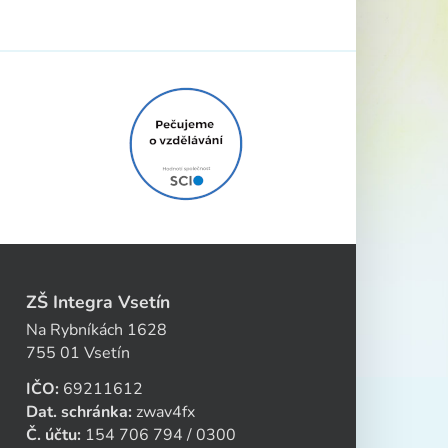
ZŠ Integra Vsetín
Na Rybníkách 1628
755 01 Vsetín
IČO:
69211612
Dat. schránka:
zwav4fx
Č. účtu:
154 706 794 / 0300