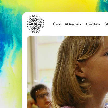
Úvod
Aktuálně
O škole
Š
Sdělení školy
Základní in
Ze života školy
Úřední desk
Vzdělávání 
Zápis do 1. t
Školní doku
Realizované
Adopce na d