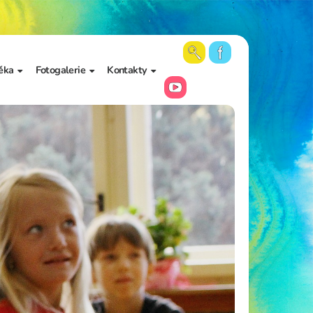
ěka
Fotogalerie
Kontakty
 školy a
Aktuální fotky
Vedení školy
Videa
Kancelář školy
Archiv fotogalerií
Zájmové vzdělávání
Školní poradenské
pracoviště
Učitelé
Asistenti pedagoga
Napište nám