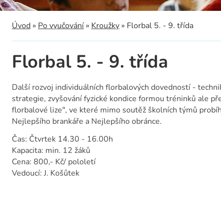
a
Úvod
»
Po vyučování
»
Kroužky
»
Florbal 5. - 9. třída
Florbal 5. - 9. třída
Další rozvoj individuálních florbalových dovedností - techn
strategie, zvyšování fyzické kondice formou tréninků ale pře
florbalové lize", ve které mimo soutěž školních týmů probíh
Nejlepšího brankáře a Nejlepšího obránce.
Čas: Čtvrtek 14.30 - 16.00h
Kapacita: min. 12 žáků
Cena: 800,- Kč/ pololetí
Vedoucí: J. Košůtek