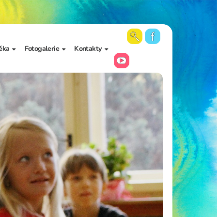
ěka
Fotogalerie
Kontakty
 školy a
Aktuální fotky
Vedení školy
Videa
Kancelář školy
Archiv fotogalerií
Zájmové vzdělávání
Školní poradenské
pracoviště
Učitelé
Asistenti pedagoga
Napište nám