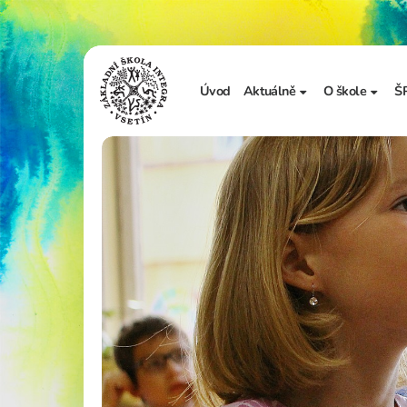
Úvod
Aktuálně
O škole
Š
Sdělení školy
Základní in
Ze života školy
Úřední desk
Vzdělávání 
Zápis do 1. t
Školní doku
Realizované
Adopce na d