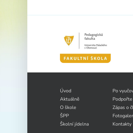
Úvod
Po vyučo
Aktuálně
Podpořte
O škole
Zápas o č
ŠPP
Fotogaler
Školní jídelna
Kontakty