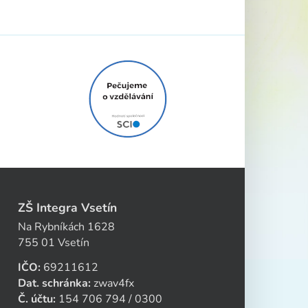
ZŠ Integra Vsetín
Na Rybníkách 1628
755 01 Vsetín
IČO:
69211612
Dat. schránka:
zwav4fx
Č. účtu:
154 706 794 / 0300