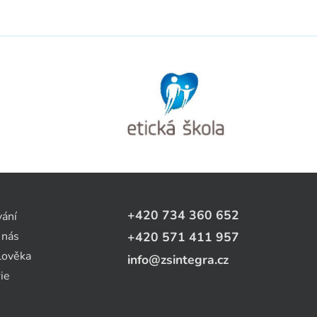
+420 734 360 652
vání
 nás
+420 571 411 957
lověka
info@zsintegra.cz
ie