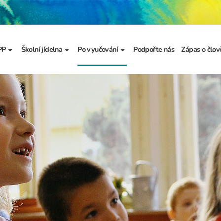
PP
Školní jídelna
Po vyučování
Podpořte nás
Zápas o člov
formace
Základní informace
Jídelníček
Školní družina
Prezentace
výzkumu
a
Dokumenty školního
Odhlašování stravy
Školní klub
metodika prevence
a výchova
Kroužky
řídy
Bellhop čipový systém
menty
 projekty
álku