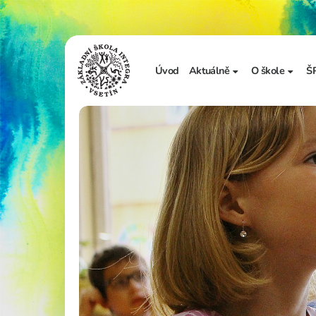
Úvod
Aktuálně
O škole
Š
Sdělení školy
Základní in
Ze života školy
Úřední desk
Vzdělávání 
Zápis do 1. t
Školní doku
Realizované
Adopce na d