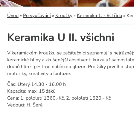
a
Úvod
»
Po vyučování
»
Kroužky
»
Keramika 1. - 9. třída
»
Ker
Keramika U II. všichni
V keramickém kroužku se začátečníci seznamují s nejrůzněj
keramické hlíny a zkušenější absolventi kurzu už samostatně
druhů hlín s pestrou nabídkou glazur. Pro žáky prvního st
motoriky, kreativity a fantazie.
Čas: Úterý 14.30 - 16.00 h
Kapacita: max. 15 žáků
Cena: 1. pololetí 1360,‑Kč, 2. pololetí 1520,- Kč
Vedoucí: H. Šerá