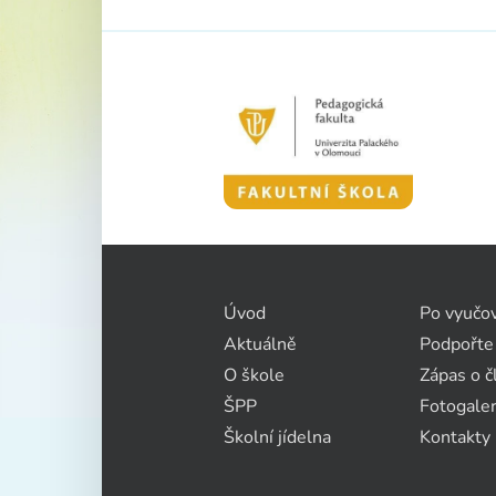
Úvod
Po vyučo
Aktuálně
Podpořte
O škole
Zápas o č
ŠPP
Fotogaler
Školní jídelna
Kontakty