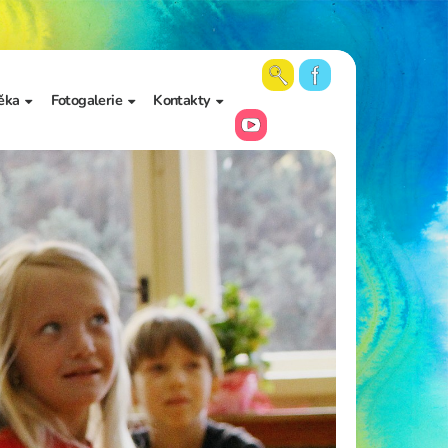
ěka
Fotogalerie
Kontakty
 školy a
Aktuální fotky
Vedení školy
Videa
Kancelář školy
Archiv fotogalerií
Zájmové vzdělávání
Školní poradenské
pracoviště
Učitelé
Asistenti pedagoga
Napište nám