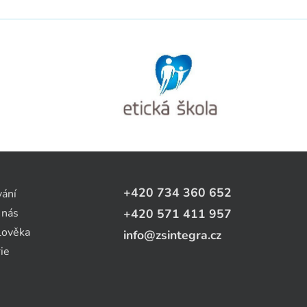
+420 734 360 652
vání
 nás
+420 571 411 957
lověka
info@zsintegra.cz
ie