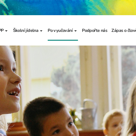
PP
Školní jídelna
Po vyučování
Podpořte nás
Zápas o člov
formace
Základní informace
Jídelníček
Školní družina
Prezentace
výzkumu
a
Dokumenty školního
Odhlašování stravy
Školní klub
metodika prevence
a výchova
Kroužky
řídy
Bellhop čipový systém
menty
 projekty
álku