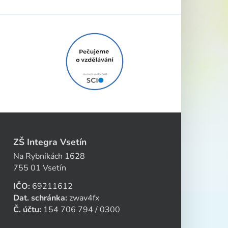
ZŠ Integra Vsetín
Na Rybníkách 1628
755 01 Vsetín
IČO:
69211612
Dat. schránka:
zwav4fx
Č. účtu:
154 706 794 / 0300