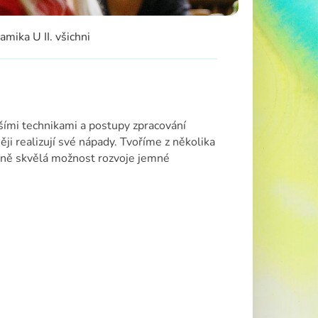
amika U II. všichni
šími technikami a postupy zpracování
ji realizují své nápady. Tvoříme z několika
upně skvělá možnost rozvoje jemné