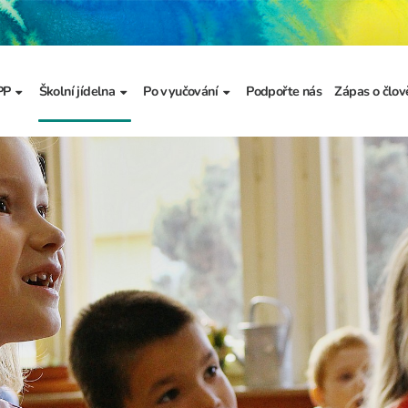
PP
Školní jídelna
Po vyučování
Podpořte nás
Zápas o člov
formace
Základní informace
Jídelníček
Školní družina
Prezentace
výzkumu
a
Dokumenty školního
Odhlašování stravy
Školní klub
metodika prevence
a výchova
Kroužky
řídy
Bellhop čipový systém
menty
 projekty
álku