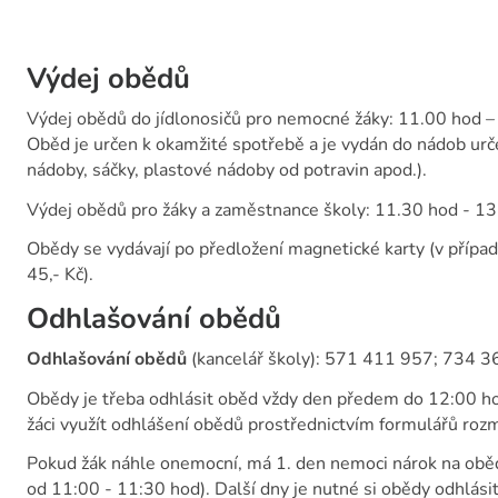
Výdej obědů
Výdej obědů do jídlonosičů pro nemocné žáky: 11.00 hod –
Oběd je určen k okamžité spotřebě a je vydán do nádob urč
nádoby, sáčky, plastové nádoby od potravin apod.).
Výdej obědů pro žáky a zaměstnance školy: 11.30 hod - 13
Obědy se vydávají po předložení magnetické karty (v případ
45,- Kč).
Odhlašování obědů
Odhlašování obědů
(kancelář školy): 571 411 957; 734 36
Obědy je třeba odhlásit oběd vždy den předem do 12:00 
žáci využít odhlášení obědů prostřednictvím formulářů roz
Pokud žák náhle onemocní, má 1. den nemoci nárok na oběd
od 11:00 - 11:30 hod). Další dny je nutné si obědy odhlásit,