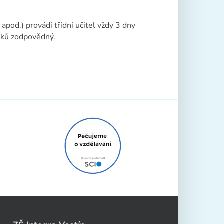
apod.) provádí třídní učitel vždy 3 dny
áků zodpovědný.