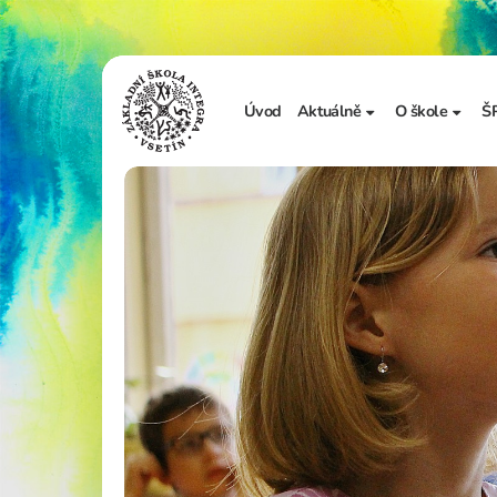
Úvod
Aktuálně
O škole
Š
Sdělení školy
Základní in
Ze života školy
Úřední desk
Vzdělávání 
Zápis do 1. t
Školní doku
Realizované
Adopce na d