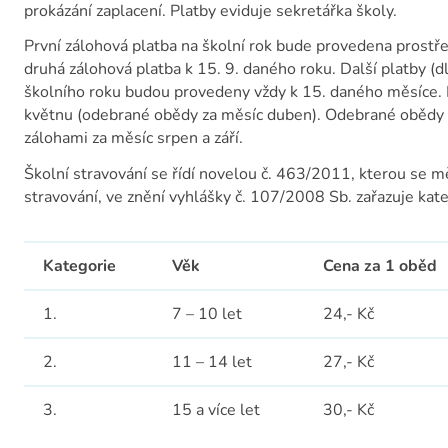
prokázání zaplacení. Platby eviduje sekretářka školy.
První zálohová platba na školní rok bude provedena prostře
druhá zálohová platba k 15. 9. daného roku. Další platby 
školního roku budou provedeny vždy k 15. daného měsíce. 
květnu (odebrané obědy za měsíc duben). Odebrané obědy 
zálohami za měsíc srpen a září.
Školní stravování se řídí novelou č. 463/2011, kterou se m
stravování, ve znění vyhlášky č. 107/2008 Sb. zařazuje kate
Kategorie
Věk
Cena za 1 oběd
1.
7 – 10 let
24,- Kč
2.
11 – 14 let
27,- Kč
3.
15 a více let
30,- Kč