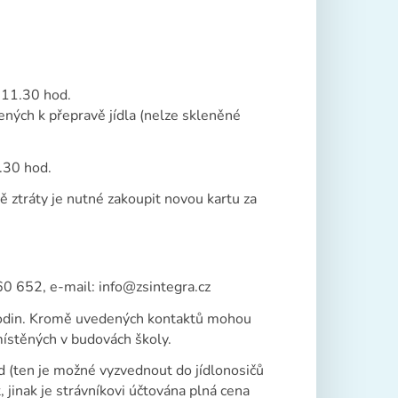
 11.30 hod.
ených k přepravě jídla (nelze skleněné
.30 hod.
ě ztráty je nutné zakoupit novou kartu za
0 652, e-mail: info@zsintegra.cz
hodin. Kromě uvedených kontaktů mohou
místěných v budovách školy.
 (ten je možné vyzvednout do jídlonosičů
 jinak je strávníkovi účtována plná cena