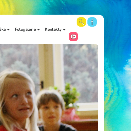
ěka
Fotogalerie
Kontakty
 školy a
Aktuální fotky
Vedení školy
Videa
Kancelář školy
Archiv fotogalerií
Zájmové vzdělávání
Školní poradenské
pracoviště
Učitelé
Asistenti pedagoga
Napište nám