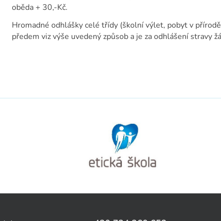
oběda + 30,-Kč.
Hromadné odhlášky celé třídy (školní výlet, pobyt v přírodě 
předem viz výše uvedený způsob a je za odhlášení stravy ž