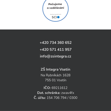
+420 734 360 652
+420 571 411 957
info@zsintegra.cz
ZŠ Integra Vsetín
Na Rybníkách 1628
755 01 Vsetín
IČO:
69211612
Dat. schránka:
zwav4fx
Č. účtu:
154 706 794 / 0300