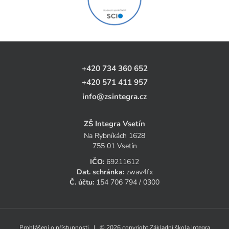
+420 734 360 652
+420 571 411 957
info@zsintegra.cz
ZŠ Integra Vsetín
Na Rybníkách 1628
755 01 Vsetín
IČO:
69211612
Dat. schránka:
zwav4fx
Č. účtu:
154 706 794 / 0300
Prohlášení o přístupnosti
| © 2026 copyright Základní škola Integra