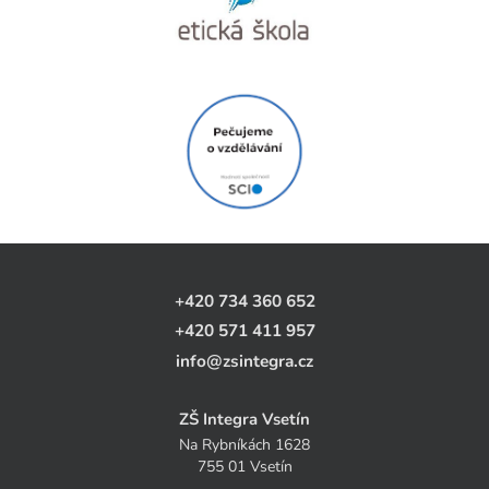
+420 734 360 652
+420 571 411 957
info@zsintegra.cz
ZŠ Integra Vsetín
Na Rybníkách 1628
755 01 Vsetín