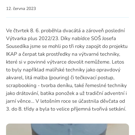
12. června 2023
Ve čtvrtek 8. 6. proběhla dvacátá a zároveň poslední
Výtvarka plus 2022/23. Díky nabídce SOŠ Josefa
Sousedíka jsme se mohli po tři roky zapojit do projektu
IKAP a čerpat tak prostředky na výtvarné techniky,
které si v povinné výtvarce dovolit nemůžeme. Letos
to byly například malířské techniky jako opravdový
akvarel, litá malba (pouring) či tečkovací postup,
scrapbooking - tvorba deníku, také řemeslné techniky
jako drátování, batika ponožek a už tradiční adventní i
jarní věnce... V letošním roce se účastnila děvčata od
3. do 8. třídy a byla to velice příjemná tvořivá setkání.