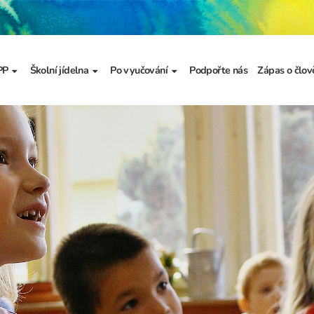
PP
Školní jídelna
Po vyučování
Podpořte nás
Zápas o člov
formace
Základní informace
Jídelníček
Školní družina
Prezentace
výzkumu
a
Dokumenty školního
Odhlašování stravy
Školní klub
metodika prevence
a výchova
Kroužky
řídy
Bellhop čipový systém
menty
 projekty
álku