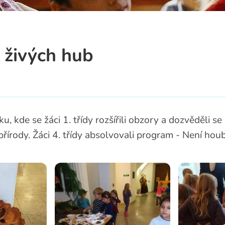
a
 živých hub
, kde se žáci 1. třídy rozšířili obzory a dozvěděli se
přírody. Žáci 4. třídy absolvovali program - Není hou