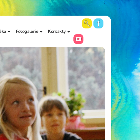
ěka
Fotogalerie
Kontakty
 školy a
Aktuální fotky
Vedení školy
Videa
Kancelář školy
Archiv fotogalerií
Zájmové vzdělávání
Školní poradenské
pracoviště
Učitelé
Asistenti pedagoga
Napište nám