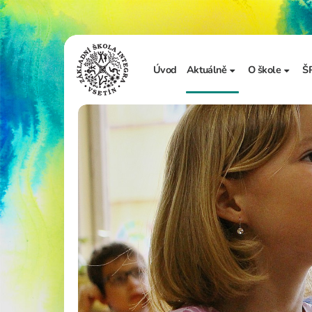
Úvod
Aktuálně
O škole
Š
Sdělení školy
Základní in
Ze života školy
Úřední desk
Vzdělávání 
Zápis do 1. t
Školní doku
Realizované
Adopce na d