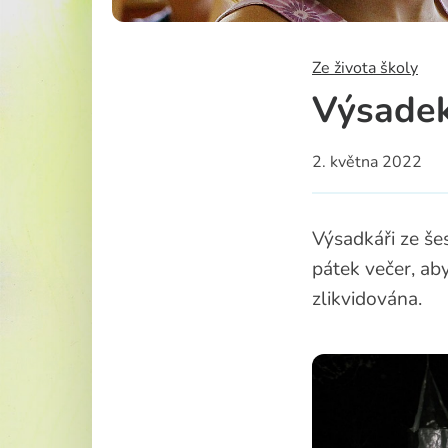
Školská rad
Ze života školy
Výsade
2. května 2022
Výsadkáři ze še
pátek večer, ab
zlikvidována.