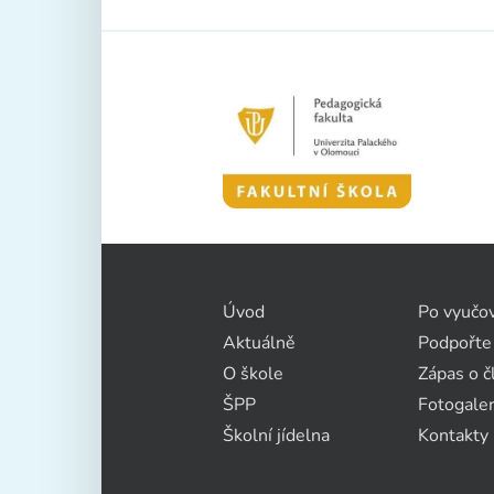
Úvod
Po vyučo
Aktuálně
Podpořte
O škole
Zápas o č
ŠPP
Fotogaler
Školní jídelna
Kontakty