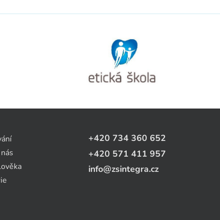
+420 734 360 652
vání
 nás
+420 571 411 957
lověka
info@zsintegra.cz
ie