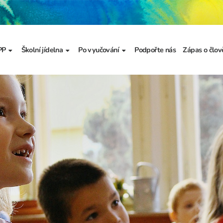
PP
Školní jídelna
Po vyučování
Podpořte nás
Zápas o člov
formace
Základní informace
Jídelníček
Školní družina
Prezentace
výzkumu
a
Dokumenty školního
Odhlašování stravy
Školní klub
metodika prevence
a výchova
Kroužky
řídy
Bellhop čipový systém
menty
 projekty
álku