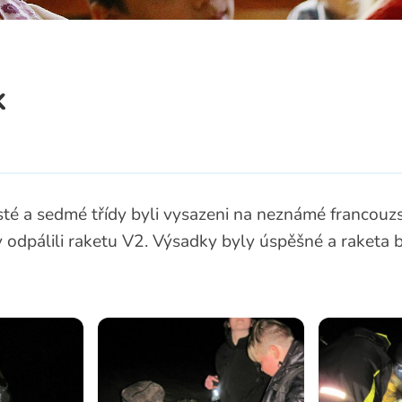
a
k
sté a sedmé třídy byli vysazeni na neznámé francouz
y odpálili raketu V2. Výsadky byly úspěšné a raketa 