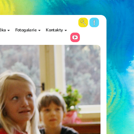
ěka
Fotogalerie
Kontakty
 školy a
Aktuální fotky
Vedení školy
Videa
Kancelář školy
Archiv fotogalerií
Zájmové vzdělávání
Školní poradenské
pracoviště
Učitelé
Asistenti pedagoga
Napište nám