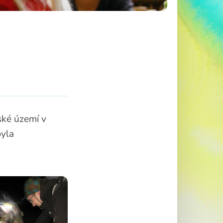
ské území v
byla