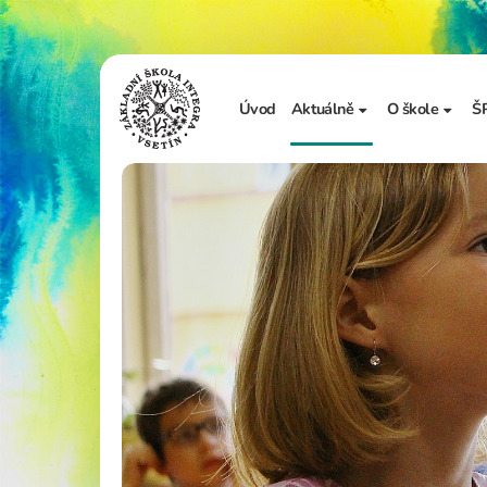
Úvod
Aktuálně
O škole
Š
Sdělení školy
Základní in
Ze života školy
Úřední desk
Vzdělávání 
Zápis do 1. t
Školní doku
Realizované
Adopce na d