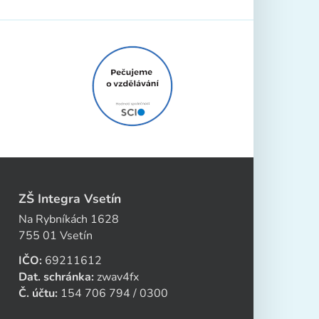
ZŠ Integra Vsetín
Na Rybníkách 1628
755 01 Vsetín
IČO:
69211612
Dat. schránka:
zwav4fx
Č. účtu:
154 706 794 / 0300