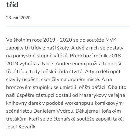
tříd
23. září 2020
Ve školním roce 2019 - 2020 se do soutěže MVK
zapojily tři třídy z naší školy. A dvě z nich se dostaly
na pomyslné stupně vítězů. Předchozí ročník 2018 -
2019 vyhrála a Noc s Andersenem prožila tehdejší
třetí třída, tedy loňská třída čtvrtá. A tyto děti opět
slavily úspěch, skončily na druhém místě. A na
bronzovém stupínku se umístili loňští páťáci. Oba tito
naši úspěšní zástupci dostali od Masarykovy veřejné
knihovny dárek v podobě workshopu s komiksovým
scénáristou Danielem Vydrou. Děkujeme i loňským
třeťákům, kteří se do čtenářské soutěže zapojili také.
Josef Kovařík