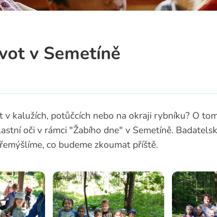
a
ivot v Semetíně
 v kalužích, potůčcích nebo na okraji rybníku? O tom
lastní oči v rámci "Žabího dne" v Semetíně. Badatels
přemýšlíme, co budeme zkoumat příště.