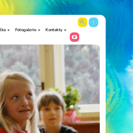
ěka
Fotogalerie
Kontakty
 školy a
Aktuální fotky
Vedení školy
Videa
Kancelář školy
Archiv fotogalerií
Zájmové vzdělávání
Školní poradenské
pracoviště
Učitelé
Asistenti pedagoga
Napište nám