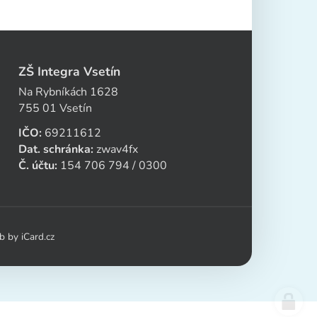
ZŠ Integra Vsetín
Na Rybníkách 1628
755 01 Vsetín
IČO:
69211612
Dat. schránka:
zwav4fx
Č. účtu:
154 706 794 / 0300
eb by
iCard.cz