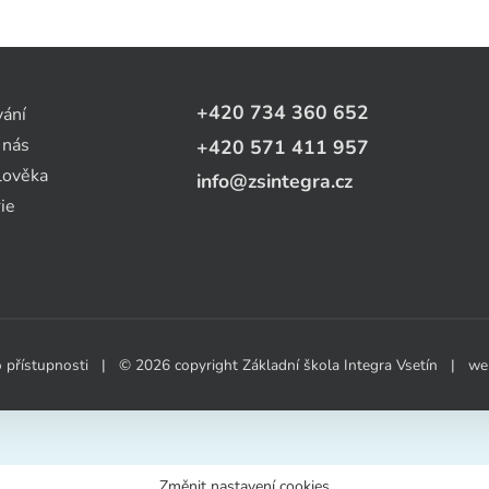
+420 734 360 652
vání
 nás
+420 571 411 957
lověka
info@zsintegra.cz
ie
 přístupnosti
| © 2026 copyright Základní škola Integra Vsetín | w
Změnit nastavení cookies