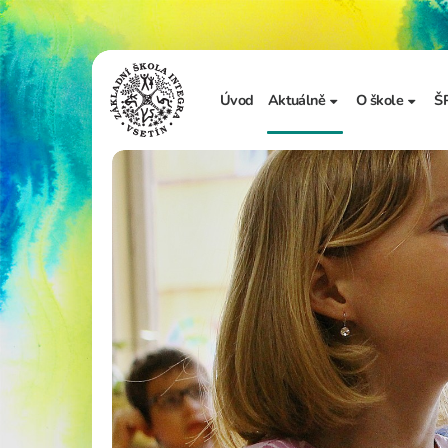
Úvod
Aktuálně
O škole
Š
Sdělení školy
Základní in
Ze života školy
Úřední desk
Vzdělávání 
Zápis do 1. t
Školní doku
Realizované
Adopce na d