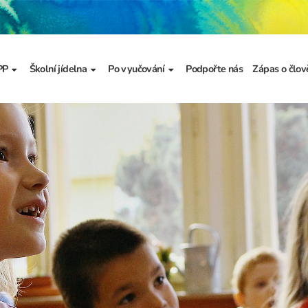
PP
Školní jídelna
Po vyučování
Podpořte nás
Zápas o člov
formace
Základní informace
Jídelníček
Školní družina
Prezentace
výzkumu
a
Dokumenty školního
Odhlašování stravy
Školní klub
metodika prevence
a výchova
Kroužky
řídy
Bellhop čipový systém
menty
 projekty
álku