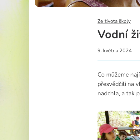
Školská rad
Ze života školy
Vodní ž
9. května 2024
Co můžeme najít
přesvědčili na v
nadchla, a tak 