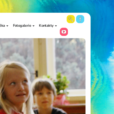
ěka
Fotogalerie
Kontakty
 školy a
Aktuální fotky
Vedení školy
Videa
Kancelář školy
Archiv fotogalerií
Zájmové vzdělávání
Školní poradenské
pracoviště
Učitelé
Asistenti pedagoga
Napište nám