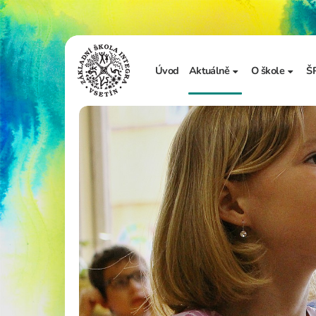
Úvod
Aktuálně
O škole
Š
Sdělení školy
Základní in
Ze života školy
Úřední desk
Vzdělávání 
Zápis do 1. t
Školní doku
Realizované
Adopce na d