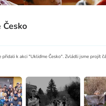
a
 Česko
se přidali k akci "Ukliďme Česko". Zvládli jsme projít 