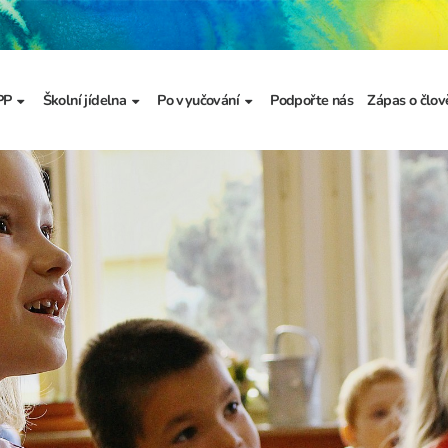
PP
Školní jídelna
Po vyučování
Podpořte nás
Zápas o člov
formace
Základní informace
Jídelníček
Školní družina
Prezentace
výzkumu
a
Dokumenty školního
Odhlašování stravy
Školní klub
metodika prevence
a výchova
Kroužky
řídy
Bellhop čipový systém
menty
 projekty
álku