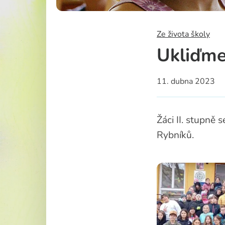
Školská rad
Ze života školy
Ukliďme
11. dubna 2023
Žáci II. stupně 
Rybníků.