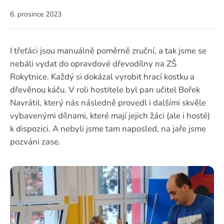
6. prosince 2023
I třeťáci jsou manuálně poměrně zruční, a tak jsme se
nebáli vydat do opravdové dřevodílny na ZŠ
Rokytnice. Každý si dokázal vyrobit hrací kostku a
dřevěnou káču. V roli hostitele byl pan učitel Bořek
Navrátil, který nás následně provedl i dalšími skvěle
vybavenými dílnami, které mají jejich žáci (ale i hosté)
k dispozici. A nebyli jsme tam naposled, na jaře jsme
pozváni zase.