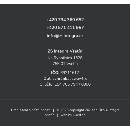
+420 734 360 652
+420 571 411 957
info@zsintegra.cz
ZŠ Integra Vsetín
Na Rybníkách 1628
755 01 Vsetín
IČO:
69211612
Dat. schránka:
zwav4fx
Č. účtu:
154 706 794 / 0300
Prohlášení o přístupnosti
| © 2026 copyright Základní škola Integra
Vsetín | web by
iCard.cz