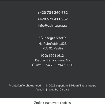
+420 734 360 652
+420 571 411 957
info@zsintegra.cz
ZŠ Integra Vsetín
Na Rybníkách 1628
755 01 Vsetín
IČO:
69211612
Dat. schránka:
zwav4fx
Č. účtu:
154 706 794 / 0300
Prohlášení o přístupnosti
| © 2026 copyright Základní škola Integra
Vsetín | web by
iCard.cz
Změnit nastavení cookies