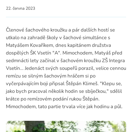
22. června 2023
Členové šachového kroužku a pár dalších hostí se
utkalo na zahradě školy v šachové simultánce s
Matyášem Kovaříkem, dnes kapitánem družstva
dospělých ŠK Vsetín "A". Mimochodem, Matyáš před
sedmnácti lety začínal v šachovém kroužku ZŠ Integra
Vsetín... Jedenáct svých soupeřů porazil, velice cennou
remízu se silným šachovým hráčem si po
vyčerpávajícím boji připsal Štěpán Klimeš. "Klepu se,
jako bych pracoval několik hodin se sbíječkou," sdělil
krátce po remízovém podání rukou Štěpán.
Mimochodem, tato partie trvala více jak hodinu a půl.