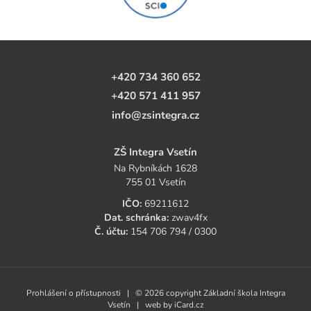
+420 734 360 652
+420 571 411 957
info@zsintegra.cz
ZŠ Integra Vsetín
Na Rybníkách 1628
755 01 Vsetín
IČO:
69211612
Dat. schránka:
zwav4fx
Č. účtu:
154 706 794 / 0300
Prohlášení o přístupnosti
| © 2026 copyright Základní škola Integra
Vsetín | web by
iCard.cz