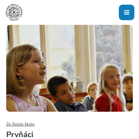
Ze života školy
Prvňáci