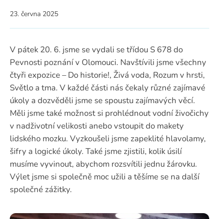
23. června 2025
V pátek 20. 6. jsme se vydali se třídou S 678 do
Pevnosti poznání v Olomouci. Navštívili jsme všechny
čtyři expozice – Do historie!, Živá voda, Rozum v hrsti,
Světlo a tma. V každé části nás čekaly různé zajímavé
úkoly a dozvěděli jsme se spoustu zajímavých věcí.
Měli jsme také možnost si prohlédnout vodní živočichy
v nadživotní velikosti anebo vstoupit do makety
lidského mozku. Vyzkoušeli jsme zapeklité hlavolamy,
šifry a logické úkoly. Také jsme zjistili, kolik úsilí
musíme vyvinout, abychom rozsvítili jednu žárovku.
Výlet jsme si společně moc užili a těšíme se na další
společné zážitky.