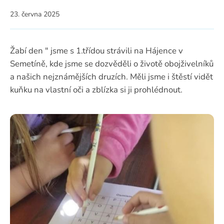
23. června 2025
Žabí den " jsme s 1.třídou strávili na Hájence v
Semetíně, kde jsme se dozvěděli o životě obojživelníků
a našich nejznámějších druzích. Měli jsme i štěstí vidět
kuňku na vlastní oči a zblízka si ji prohlédnout.