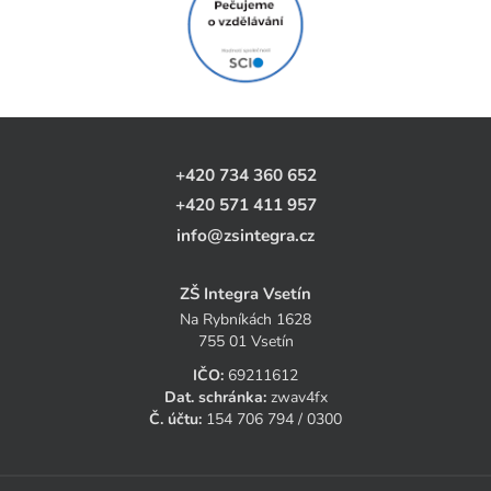
+420 734 360 652
+420 571 411 957
info@zsintegra.cz
ZŠ Integra Vsetín
Na Rybníkách 1628
755 01 Vsetín
IČO:
69211612
Dat. schránka:
zwav4fx
Č. účtu:
154 706 794 / 0300