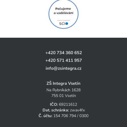
+420 734 360 652
+420 571 411 957
info@zsintegra.cz
ZŠ Integra Vsetín
Na Rybníkách 1628
755 01 Vsetín
IČO:
69211612
Dat. schránka:
zwav4fx
Č. účtu:
154 706 794 / 0300