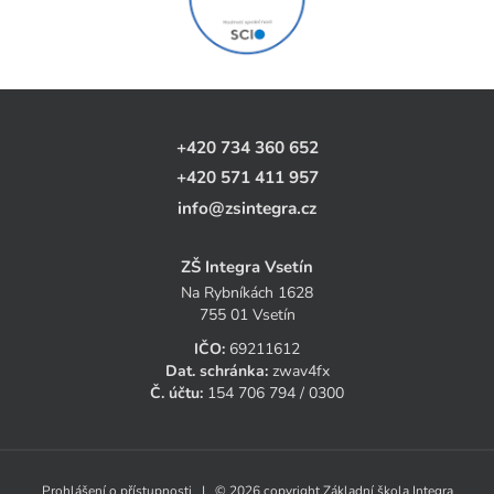
+420 734 360 652
+420 571 411 957
info@zsintegra.cz
ZŠ Integra Vsetín
Na Rybníkách 1628
755 01 Vsetín
IČO:
69211612
Dat. schránka:
zwav4fx
Č. účtu:
154 706 794 / 0300
Prohlášení o přístupnosti
| © 2026 copyright Základní škola Integra