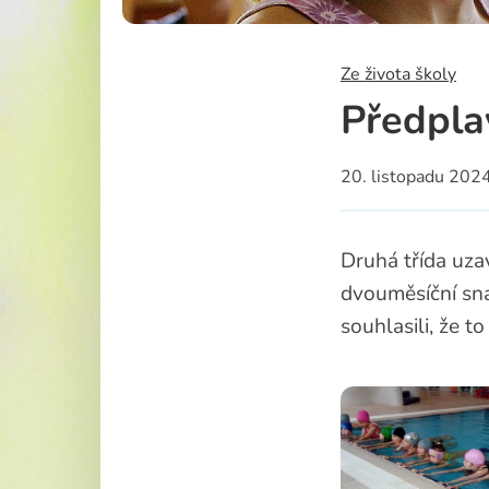
Školská rad
Ze života školy
Předpla
20. listopadu 202
Druhá třída uza
dvouměsíční snaž
souhlasili, že t