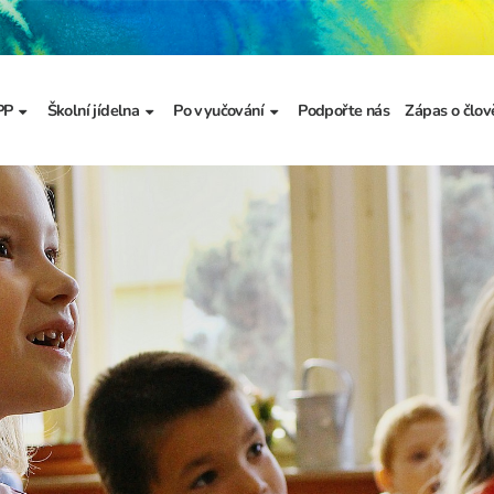
PP
Školní jídelna
Po vyučování
Podpořte nás
Zápas o člov
formace
Základní informace
Jídelníček
Školní družina
Prezentace
výzkumu
a
Dokumenty školního
Odhlašování stravy
Školní klub
metodika prevence
a výchova
Kroužky
řídy
Bellhop čipový systém
menty
 projekty
álku