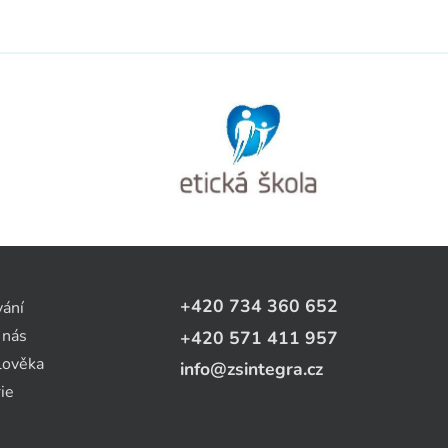
+420 734 360 652
vání
 nás
+420 571 411 957
lověka
info@zsintegra.cz
ie