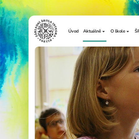
Úvod
Aktuálně
O škole
Š
Sdělení školy
Základní in
Ze života školy
Úřední desk
Vzdělávání 
Zápis do 1. t
Školní doku
Realizované
Adopce na d