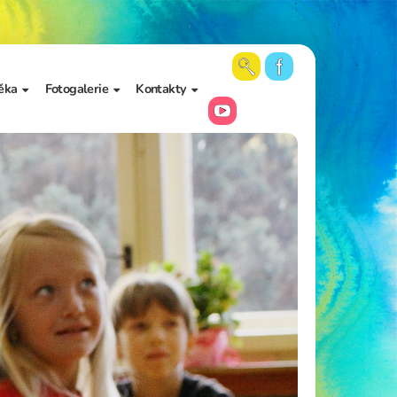
ěka
Fotogalerie
Kontakty
 školy a
Aktuální fotky
Vedení školy
Videa
Kancelář školy
Archiv fotogalerií
Zájmové vzdělávání
Školní poradenské
pracoviště
Učitelé
Asistenti pedagoga
Napište nám