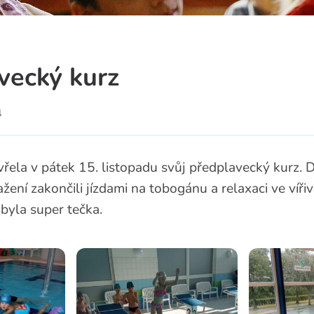
a
vecký kurz
4
vřela v pátek 15. listopadu svůj předplavecký kurz. D
ení zakončili jízdami na tobogánu a relaxaci ve vířiv
o byla super tečka.