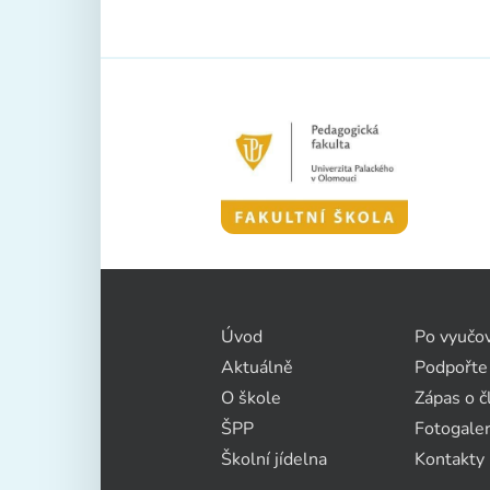
Úvod
Po vyučo
Aktuálně
Podpořte
O škole
Zápas o č
ŠPP
Fotogaler
Školní jídelna
Kontakty