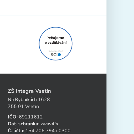
ZŠ Integra Vsetín
Na Rybníkách 1628
755 01 Vsetín
IČO:
69211612
Dat. schránka:
zwav4fx
Č. účtu:
154 706 794 / 0300