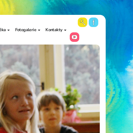
ěka
Fotogalerie
Kontakty
 školy a
Aktuální fotky
Vedení školy
Videa
Kancelář školy
Archiv fotogalerií
Zájmové vzdělávání
Školní poradenské
pracoviště
Učitelé
Asistenti pedagoga
Napište nám