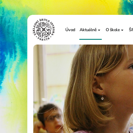
Úvod
Aktuálně
O škole
Š
Sdělení školy
Základní in
Ze života školy
Úřední desk
Vzdělávání 
Zápis do 1. t
Školní doku
Realizované
Adopce na d