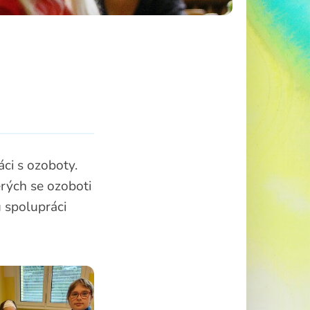
áci s ozoboty.
terých se ozoboti
 spolupráci