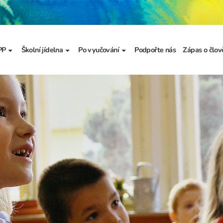
PP
Školní jídelna
Po vyučování
Podpořte nás
Zápas o člov
formace
Základní informace
Jídelníček
Školní družina
Prezentace
výzkumu
a
Dokumenty školního
Odhlašování stravy
Školní klub
metodika prevence
a výchova
Kroužky
řídy
Bellhop čipový systém
menty
 projekty
álku