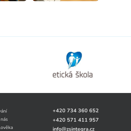
+420 734 360 652
vání
 nás
+420 571 411 957
lověka
info@zsintegra.cz