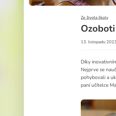
Školská rad
Ze života školy
Ozoboti 
13. listopadu 202
Díky inovativním
Nejprve se nauči
pohybovali a uk
paní učitelce M