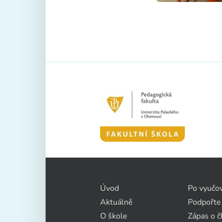
Úvod
Po vyučo
Aktuálně
Podpořte
O škole
Zápas o č