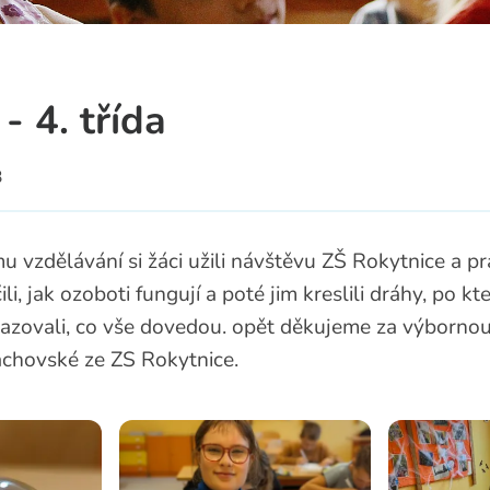
a
- 4. třída
3
u vzdělávání si žáci užili návštěvu ZŠ Rokytnice a pr
li, jak ozoboti fungují a poté jim kreslili dráhy, po k
azovali, co vše dovedou. opět děkujeme za výbornou
achovské ze ZS Rokytnice.