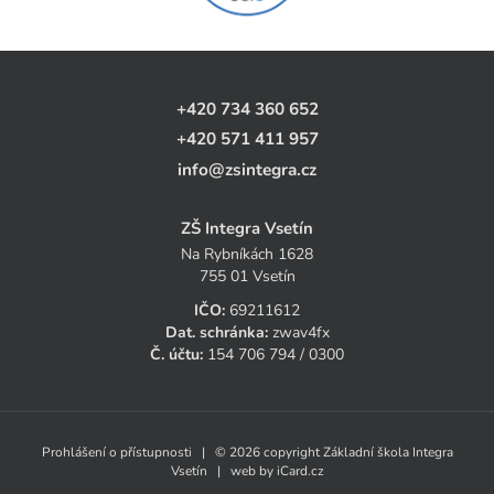
+420 734 360 652
+420 571 411 957
info@zsintegra.cz
ZŠ Integra Vsetín
Na Rybníkách 1628
755 01 Vsetín
IČO:
69211612
Dat. schránka:
zwav4fx
Č. účtu:
154 706 794 / 0300
Prohlášení o přístupnosti
| © 2026 copyright Základní škola Integra
Vsetín | web by
iCard.cz