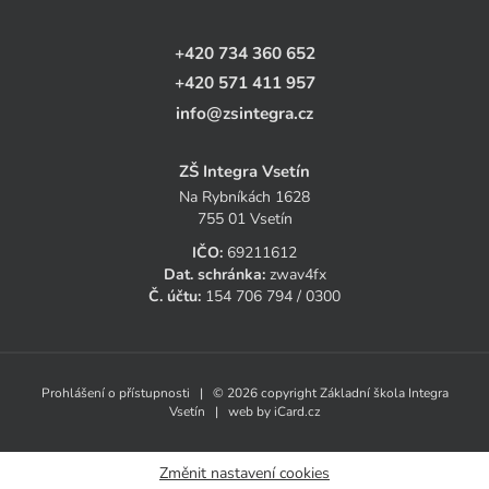
+420 734 360 652
+420 571 411 957
info@zsintegra.cz
ZŠ Integra Vsetín
Na Rybníkách 1628
755 01 Vsetín
IČO:
69211612
Dat. schránka:
zwav4fx
Č. účtu:
154 706 794 / 0300
Prohlášení o přístupnosti
| © 2026 copyright Základní škola Integra
Vsetín | web by
iCard.cz
Změnit nastavení cookies