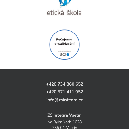
+420 734 360 652
+420 571 411 957
info@zsintegra.cz
ZŠ Integra Vsetín
Na Rybníkách 1628
755 01 Vsetín