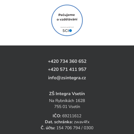
+420 734 360 652
+420 571 411 957
info@zsintegra.cz
ZŠ Integra Vsetín
Na Rybníkách 1628
755 01 Vsetín
IČO:
69211612
Dat. schránka:
zwav4fx
Č. účtu:
154 706 794 / 0300