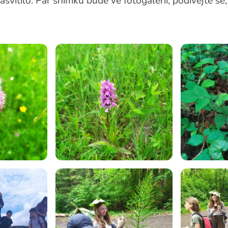
asvítilo. Pár snímků bude ve fotogalerii, podívejte se,