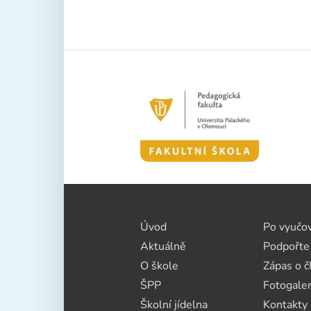
Úvod
Po vyučo
Aktuálně
Podpořte
O škole
Zápas o č
ŠPP
Fotogaler
Školní jídelna
Kontakty