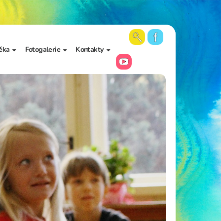
ěka
Fotogalerie
Kontakty
 školy a
Aktuální fotky
Vedení školy
Videa
Kancelář školy
Archiv fotogalerií
Zájmové vzdělávání
Školní poradenské
pracoviště
Učitelé
Asistenti pedagoga
Napište nám