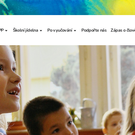
PP
Školní jídelna
Po vyučování
Podpořte nás
Zápas o člov
formace
Základní informace
Jídelníček
Školní družina
Prezentace
výzkumu
a
Dokumenty školního
Odhlašování stravy
Školní klub
metodika prevence
a výchova
Kroužky
řídy
Bellhop čipový systém
menty
 projekty
álku