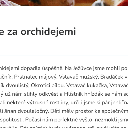
a
e za orchidejemi
hidejemi dopadla úspěšně. Na Ježůvce jsme mohli p
ličník, Prstnatec májový, Vstavač mužský, Bradáček ve
k dvoulistý, Okrotici bílou. Vstavač kukačka, Vstava
ý už nám stihly odkvést a Hlístník hnízdák se nám s
li některé výtrusné rostliny, určili jsme si pár jehli
li Jinan dvoulaločný. Děti měly prostor ke společným
pospolitosti. Počasí nám perfektně vyšlo, nezmokli js