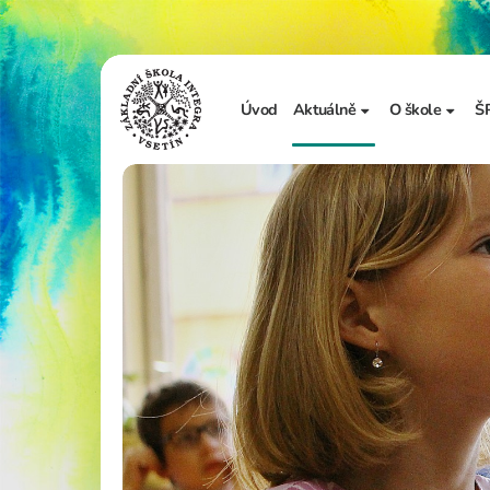
Úvod
Aktuálně
O škole
Š
Sdělení školy
Základní in
Ze života školy
Úřední desk
Vzdělávání 
Zápis do 1. t
Školní doku
Realizované
Adopce na d