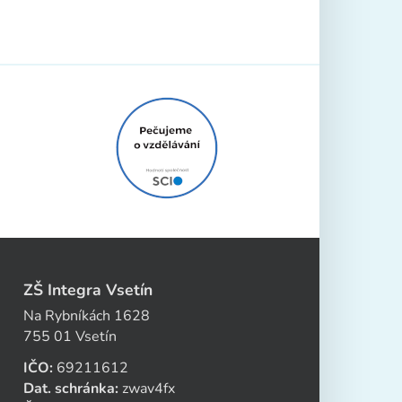
ZŠ Integra Vsetín
Na Rybníkách 1628
755 01 Vsetín
IČO:
69211612
Dat. schránka:
zwav4fx