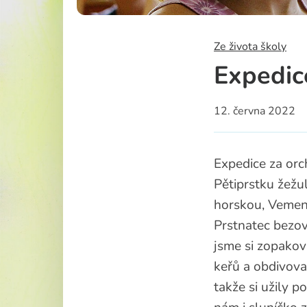
Školská rad
Ze života školy
Expedic
12. června 2022
Expedice za orc
Pětiprstku žežu
horskou, Vemení
Prstnatec bezov
jsme si zopakova
keřů a obdivova
takže si užily 