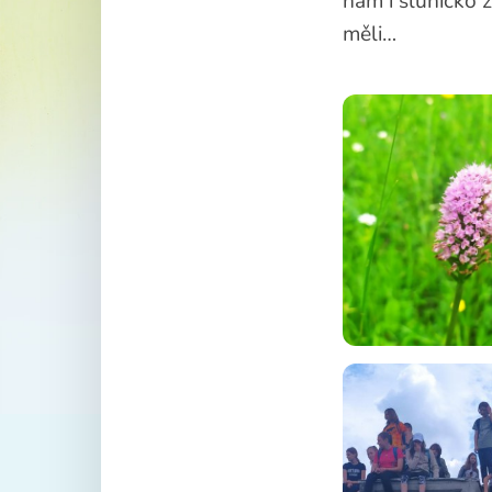
nám i sluníčko z
měli…