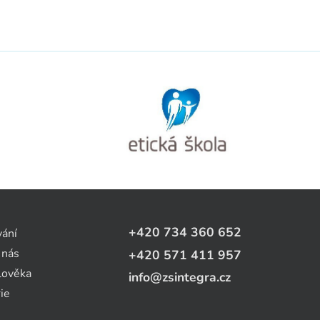
+420 734 360 652
vání
 nás
+420 571 411 957
lověka
info@zsintegra.cz
ie