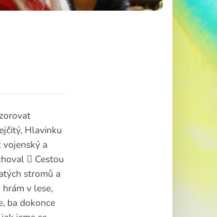
ozorovat
jčitý, Hlavinku
č vojenský a
choval  Cestou
čnatých stromů a
 hrám v lese,
me, ba dokonce