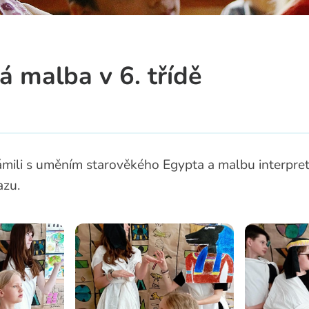
a
á malba v 6. třídě
ámili s uměním starověkého Egypta a malbu interpret
azu.