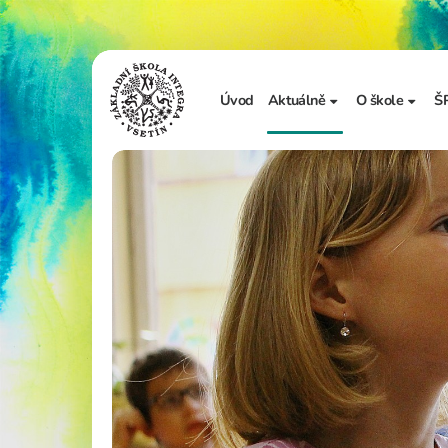
Úvod
Aktuálně
O škole
Š
Sdělení školy
Základní in
Ze života školy
Úřední desk
Vzdělávání 
Zápis do 1. t
Školní doku
Realizované
Adopce na d