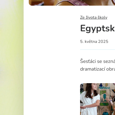
Školská rad
Ze života školy
Egyptsk
5. května 2025
Šesťáci se sezn
dramatizací obr