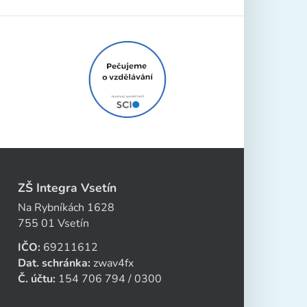
ZŠ Integra Vsetín
Na Rybníkách 1628
755 01 Vsetín
IČO:
69211612
Dat. schránka:
zwav4fx
Č. účtu:
154 706 794 / 0300