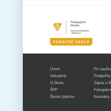
Úvod
Po vyučo
Aktuálně
Podpořte
O škole
Zápas o č
ŠPP
Fotogaler
Školní jídelna
Kontakty