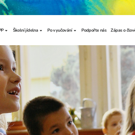
PP
Školní jídelna
Po vyučování
Podpořte nás
Zápas o člov
formace
Základní informace
Jídelníček
Školní družina
Prezentace
výzkumu
a
Dokumenty školního
Odhlašování stravy
Školní klub
metodika prevence
a výchova
Kroužky
řídy
Bellhop čipový systém
menty
 projekty
álku