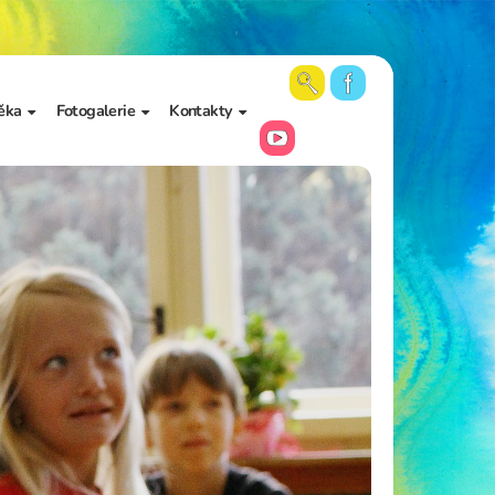
ěka
Fotogalerie
Kontakty
 školy a
Aktuální fotky
Vedení školy
Videa
Kancelář školy
Archiv fotogalerií
Zájmové vzdělávání
Školní poradenské
pracoviště
Učitelé
Asistenti pedagoga
Napište nám