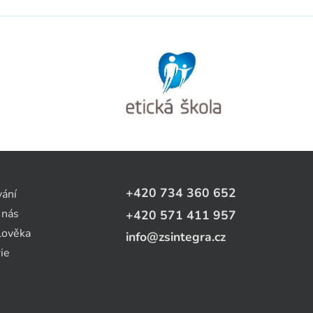
+420 734 360 652
vání
 nás
+420 571 411 957
lověka
info@zsintegra.cz
ie