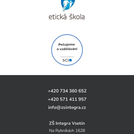
+420 734 360 652
+420 571 411 957
info@zsintegra.cz
ZŠ Integra Vsetín
Na Rybníkách 1628