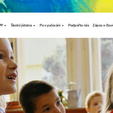
PP
Školní jídelna
Po vyučování
Podpořte nás
Zápas o člov
formace
Základní informace
Jídelníček
Školní družina
Prezentace
výzkumu
a
Dokumenty školního
Odhlašování stravy
Školní klub
metodika prevence
a výchova
Kroužky
řídy
Bellhop čipový systém
menty
 projekty
álku