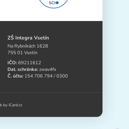
ZŠ Integra Vsetín
Na Rybníkách 1628
755 01 Vsetín
IČO:
69211612
Dat. schránka:
zwav4fx
Č. účtu:
154 706 794 / 0300
eb by
iCard.cz