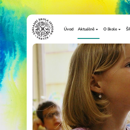
Úvod
Aktuálně
O škole
Š
Sdělení školy
Základní in
Ze života školy
Úřední desk
Vzdělávání 
Zápis do 1. t
Školní doku
Realizované
Adopce na d