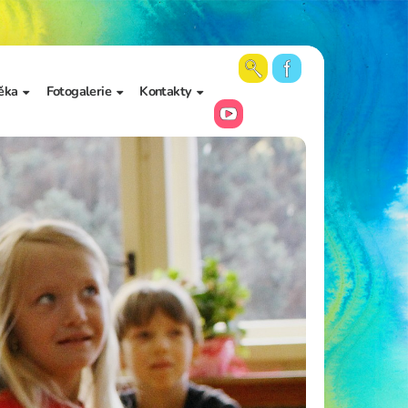
ěka
Fotogalerie
Kontakty
 školy a
Aktuální fotky
Vedení školy
Videa
Kancelář školy
Archiv fotogalerií
Zájmové vzdělávání
Školní poradenské
pracoviště
Učitelé
Asistenti pedagoga
Napište nám