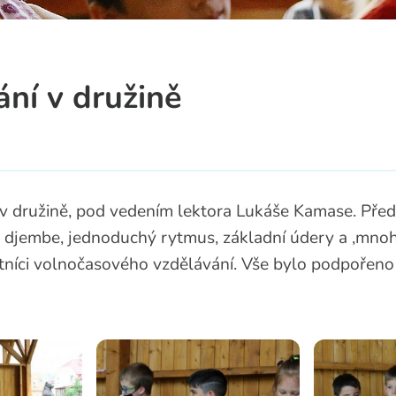
a
ní v družině
v družině, pod vedením lektora Lukáše Kamase. Před
 djembe, jednoduchý rytmus, základní údery a ,mnoh
tníci volnočasového vzdělávání. Vše bylo podpořeno 